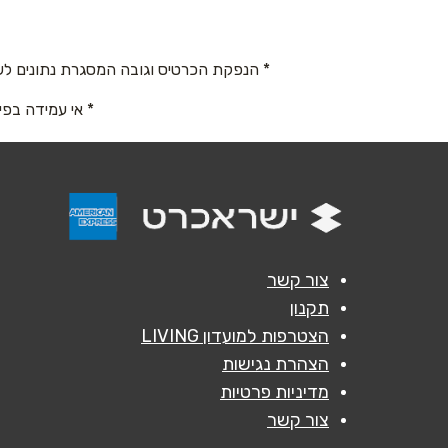
טלפון
*
04-6345862
* הנפקת הכרטיס וגובה המסגרת נתונים לש
נושא
*
* אי עמידה בפי
אנא חזרו אלי בקשר ל...
הודעה
*
צור קשר
תקנון
הצטרפות למועדון LIVING
הצהרת נגישות
מדיניות פרטיות
צור קשר