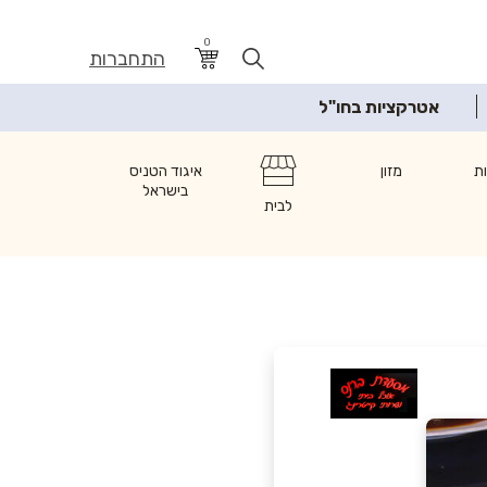
0
התחברות
אטרקציות בחו"ל
ת
מזון
איגוד הטניס
בישראל
לבית