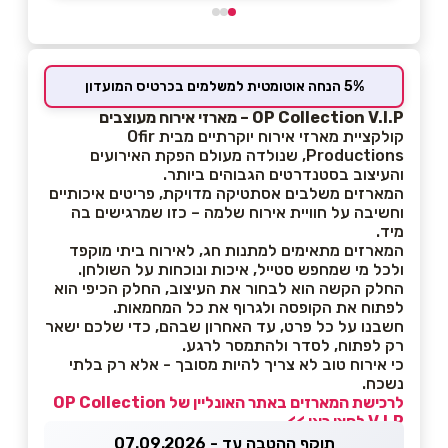
5% הנחה אוטומטית למשלמים בכרטיס המועדון
OP Collection V.I.P – מארזי אירוח מעוצבים
קולקציית מארזי אירוח יוקרתיים מבית Ofir
Productions, שנולדה מעולם הפקת האירועים
והעיצוב בסטנדרטים הגבוהים ביותר.
המארזים משלבים אסתטיקה מדויקת, פריטים איכותיים
וחשיבה על חוויית אירוח שלמה – כזו שמרגישים בה
מיד.
המארזים מתאימים למתנות חג, לאירוח ביתי מוקפד
ולכל מי שמחפש סטייל, איכות ונוכחות על השולחן.
החלק הקשה הוא לבחור את העיצוב, החלק הכיפי הוא
לפתוח את הקופסה ולגרוף את כל המחמאות.
חשבנו על כל פרט, עד האחרון שבהם, כדי שלכם ישאר
רק לפתוח, לסדר ולהתמסר לרגע.
כי אירוח טוב לא צריך להיות מסובך - אלא רק בלתי
נשכח.
לרכישת המארזים באתר האונליין של OP Collection
V.I.P לחצו כאן >>
תוקף ההטבה עד - 07.09.2026