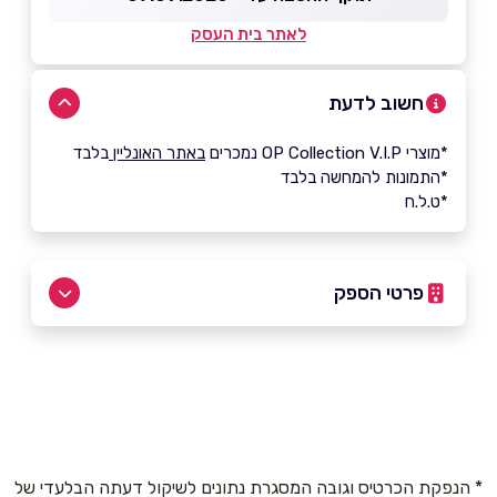
לאתר בית העסק
חשוב לדעת
*מוצרי OP Collection V.I.P נמכרים
באתר האונליין
בלבד
*התמונות להמחשה בלבד
*ט.ל.ח
פרטי הספק
054-7120207
באתר
באינסטגרם
* הנפקת הכרטיס וגובה המסגרת נתונים לשיקול דעתה הבלעדי של