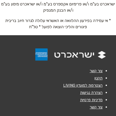
ישראכרט בע"מ ו/או פרימיום אקספרס בע"מ ו/או ישראכרט מימון בע"מ
שם מלא
*
ו/או הבנק המנפיק
* אי עמידה בפירעון ההלוואה או האשראי עלולה לגרור חיוב בריבית
טלפון
*
פיגורים והליכי הוצאה לפועל * טל"ח
אימייל
*
נושא
*
אנא חזרו אלי בקשר ל...
צור קשר
הודעה
*
תקנון
הצטרפות למועדון LIVING
הצהרת נגישות
מדיניות פרטיות
צור קשר