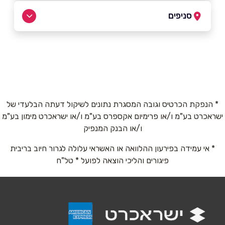
054-2337186
|
077-3435990
סניפים
רמת גן
שם מלא
*
הרצל 56
077-3435990
טלפון
*
* הנפקת הכרטיס וגובה המסגרת נתונים לשיקול דעתה הבלעדי של
ישראכרט בע"מ ו/או פרימיום אקספרס בע"מ ו/או ישראכרט מימון בע"מ
אימייל
*
ו/או הבנק המנפיק
* אי עמידה בפירעון ההלוואה או האשראי עלולה לגרור חיוב בריבית
נושא
*
פיגורים והליכי הוצאה לפועל * טל"ח
אנא חזרו אלי בקשר ל...
הודעה
*