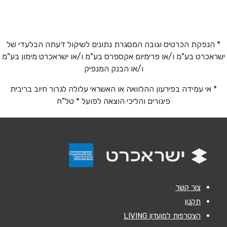
ז'בוטינסקי 12 זבוטינסקי 12
077-4418549
שם מלא
*
* הנפקת הכרטיס וגובה המסגרת נתונים לשיקול דעתה הבלעדי של
ישראכרט בע"מ ו/או פרימיום אקספרס בע"מ ו/או ישראכרט מימון בע"מ
טלפון
*
ו/או הבנק המנפיק
* אי עמידה בפירעון ההלוואה או האשראי עלולה לגרור חיוב בריבית
אימייל
*
פיגורים והליכי הוצאה לפועל * טל"ח
נושא
*
אנא חזרו אלי בקשר ל...
הודעה
*
צור קשר
תקנון
הצטרפות למועדון LIVING