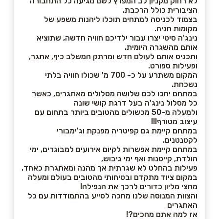
לא רחוק מקניון לב המפרץ לשם מגיעה כל התחבורה
הציבורית כולל הרכבת.
בצמוד לכניסה למתחים תוכלו ליהנות משפע של
מקומות חניה.
נינג'ה סיטי יצרו עבור ילדיכם חוויה חדשה, שתוציא
אותם מהשגרה היומית.
ותכניס אותם לעולם חדש ומרתק המשלב כיף, אתגר,
ופעילות ספורט.
המקום משתרע על כ- 700 מ' שכולו חוויה בלתי
נשכחת.
במתחם יחכו לכם שלושה מסלולים מאתגרים, כאשר
כל מסלול נינג'ה בעל דרגת קושי שונה
ולמעלה מ-50 מכשולים מהטובים ביותר בתחום עם
עיצוב מטורף!!!
במתחם קיימת גם קפיטריה מפנקת וג'ימבורי
לקטנטנים.
במתחם קיימת אפשרות לקיום אירועים למבוגרים, ימי
הולדת, קייטנות ואף ימי גיבוש,
פעילות בהחלט לא שגרתית אך מהנה ומאתגרת כאחד.
במקום ציוד מתקדם ובטיחותי מהטובים בעולם ומעלה
מחצי מליון כדורים לרכך את הנפילה!
והצוות המנוסה שלנו מחכה לסייע בהתמודדות עם כל
האתגרים
אז למה אתם מחכים?!