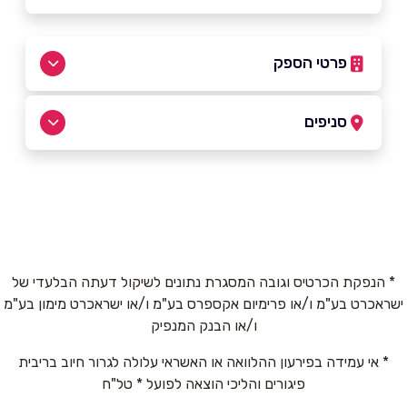
פרטי הספק
077-8050564
סניפים
באתר
בפייסבוק
באינסטגרם
חיפה
המוסכים 24
077-8050564
שם מלא
*
* הנפקת הכרטיס וגובה המסגרת נתונים לשיקול דעתה הבלעדי של
ישראכרט בע"מ ו/או פרימיום אקספרס בע"מ ו/או ישראכרט מימון בע"מ
טלפון
*
ו/או הבנק המנפיק
* אי עמידה בפירעון ההלוואה או האשראי עלולה לגרור חיוב בריבית
אימייל
*
פיגורים והליכי הוצאה לפועל * טל"ח