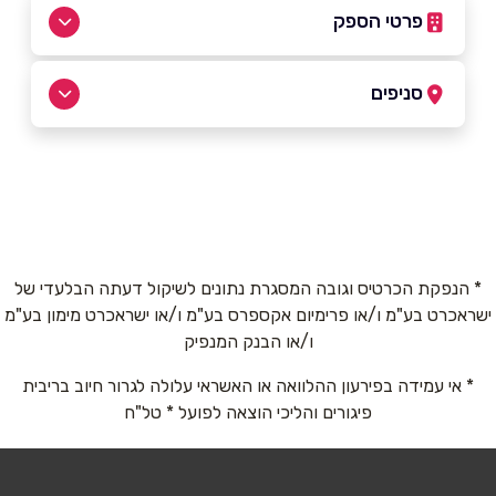
פרטי הספק
058 476-8984
סניפים
פרדס חנה-כרכור
שם מלא
*
הדקלים 86, בתוך חניון תת קרקעי
058 476-8984
טלפון
*
* הנפקת הכרטיס וגובה המסגרת נתונים לשיקול דעתה הבלעדי של
ישראכרט בע"מ ו/או פרימיום אקספרס בע"מ ו/או ישראכרט מימון בע"מ
אימייל
*
ו/או הבנק המנפיק
* אי עמידה בפירעון ההלוואה או האשראי עלולה לגרור חיוב בריבית
נושא
*
פיגורים והליכי הוצאה לפועל * טל"ח
אנא חזרו אלי בקשר ל...