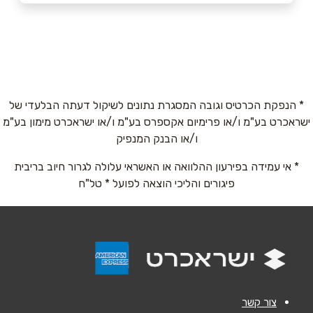
רמת גן
שם מלא
*
פנחס רוטנברג 87 פנחס רוטנברג 87
03-6710011
טלפון
*
* הנפקת הכרטיס וגובה המסגרת נתונים לשיקול דעתה הבלעדי של
ישראכרט בע"מ ו/או פרימיום אקספרס בע"מ ו/או ישראכרט מימון בע"מ
אימייל
*
ו/או הבנק המנפיק
* אי עמידה בפירעון ההלוואה או האשראי עלולה לגרור חיוב בריבית
נושא
*
פיגורים והליכי הוצאה לפועל * טל"ח
אנא חזרו אלי בקשר ל...
הודעה
*
צור קשר