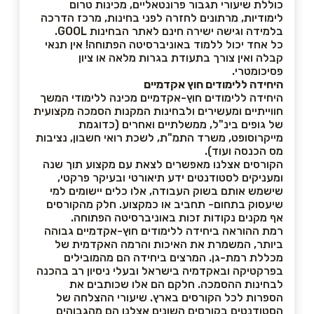
כוללת שיעורי תגבור פרונטאליים, מכינות טרום
לימודיות, מרתונים לחזרה לפני בחינות, מרכז הדרכה
בלמידה וגישה ישירה חינם לאתר הבחינות GOOL.
כל אחד יכול ללמוד באוניברסיטה הפתוחה! אין תנאי
קבלה ואין צורך בתעודת בגרות מלאה או ציון
פסיכומטרי.
היחידה ללימודים חוץ אקדמיים
היחידה ללימודים חוץ-אקדמיים מכינה ללימודי המשך
חווייתיים ומעשירים ולבחינות המקנות הסמכה מקצועית
של גופים בינ"ל, ממשלתיים ואחרים (כדוגמת
מייקרוסופט, משרד התמ"ת, לשכת רואי חשבון, נציבות
מס הכנסה ועוד).
הקורסים אצלנו מאפשרים לצאת עם מקצוע תוך שנה
ומעניקים לסטודנטים ידע תיאורטי ובעיקר פרקטי,
שישמש אותם בשוק העבודה, אלו כלים יישומים למי
שיעסוק בתחום- תחביב או כמקצוע. חלק מהקורסים
אף מקנים נקודות זכות באוניברסיטה הפתוחה.
רמת ההוראה ביחידה ללימודים חוץ-אקדמיים גבוהה
ביותר, המשמרת את האיכות והרמה האקדמית של
מכללת רמת-גן. המרצים ביחידה הם מהמובילים
בפרקטיקה ובאקדמיה בישראל ובעלי ניסיון רב בהכנה
לבחינות ההסמכה. חלקם הם אלו שכותבים את
הספרות לכל הקורסים בארץ. שיעורי ההצלחה של
הסטודנטים בקורסים השונים אצלנו הם מהגבוהים