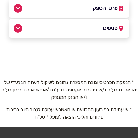
פרטי הספק
03-7255333
סניפים
באתר
תל אביב
דיזנגוף 101 פינת פרישמן
03-7255333
שם מלא
*
* הנפקת הכרטיס וגובה המסגרת נתונים לשיקול דעתה הבלעדי של
ישראכרט בע"מ ו/או פרימיום אקספרס בע"מ ו/או ישראכרט מימון בע"מ
טלפון
*
ו/או הבנק המנפיק
* אי עמידה בפירעון ההלוואה או האשראי עלולה לגרור חיוב בריבית
אימייל
*
פיגורים והליכי הוצאה לפועל * טל"ח
נושא
*