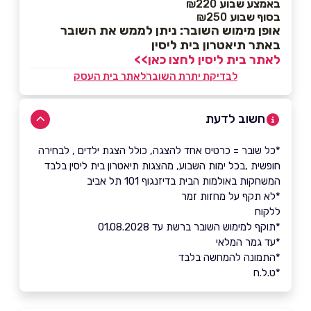
באמצע שבוע
₪220
בסוף שבוע
₪250
אופן מימוש השובר: ניתן לממש את השובר
באתר תיאטרון בית ליסין
לאתר בית ליסין לחצו כאן>>
לבדיקת יתרת השובר
לאתר בית העסק
חשוב לדעת
*כל שובר = כרטיס אחד להצגה, כולל הצגת ילדים , לבחירה
חופשית ,בכל ימות השבוע, מהצגות תיאטרון בית ליסין בלבד
המשחקות באולמות הבית בדיזנגוף 101 תל אביב
*לא תקף על מחזות זמר
ללקוח
*תוקף למימוש השובר ברשת עד 01.08.2028
*עד גמר המלאי
*התמונה להמחשה בלבד
*ט.ל.ח