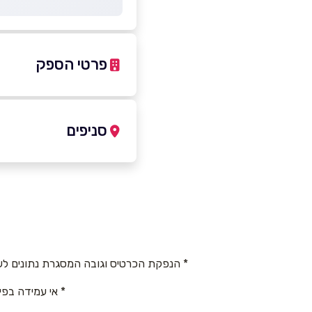
פרטי הספק
2-2399118
|
03-7432222
סניפים
כפר קאסם
שם מלא
*
רחוב ראשי
טלפון
*
03-7432222
* הנפקת הכרטיס וגובה המסגרת נתונים לש
נושא
*
* אי עמידה בפי
אנא חזרו אלי בקשר ל...