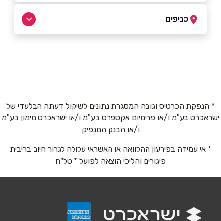
סניפים
0502285555
כפר ענה
כפר ענה, כביש ראשי בנע
שם מלא
*
0502285555
טלפון
*
* הנפקת הכרטיס וגובה המסגרת נתונים לשיקול דעתה הבלעדי של
ישראכרט בע"מ ו/או פרימיום אקספרס בע"מ ו/או ישראכרט מימון בע"מ
ו/או הבנק המנפיק
אימייל
*
* אי עמידה בפירעון ההלוואה או האשראי עלולה לגרור חיוב בריבית
פיגורים והליכי הוצאה לפועל * טל"ח
נושא
*
אנא חזרו אלי בקשר ל...
הודעה
*