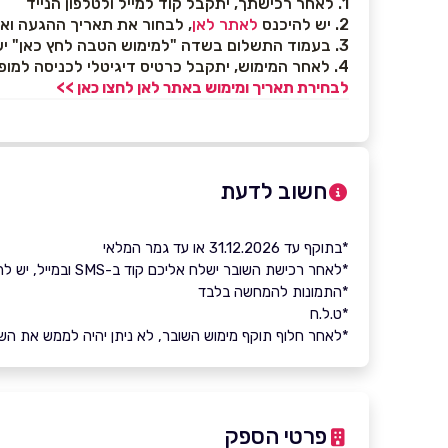
1. לאחר רכישתך, יתקבל קוד למייל ולטלפון הנייד
2. יש להיכנס
לאתר לאן
, לבחור את תאריך ההגעה ואת
3. בעמוד התשלום בשדה "למימוש הטבה לחץ כאן" יש לבחור "קוד קופון" ולהזין את הקוד שהתקבל
4. לאחר המימוש, יתקבל כרטיס דיגיטלי לכניסה למופע במייל
לבחירת תאריך ומימוש באתר לאן לחצו כאן >>
חשוב לדעת
*בתוקף עד 31.12.2026 או עד גמר המלאי
*לאחר רכישת השובר ישלח אליכם קוד ב-SMS ובמייל, יש להזין את הקוד בעת ההזמנה באתר הספק
*התמונות להמחשה בלבד
*ט.ל.ח
*לאחר חלוף תוקף מימוש השובר, לא ניתן יהיה לממש את השובר 
פרטי הספק