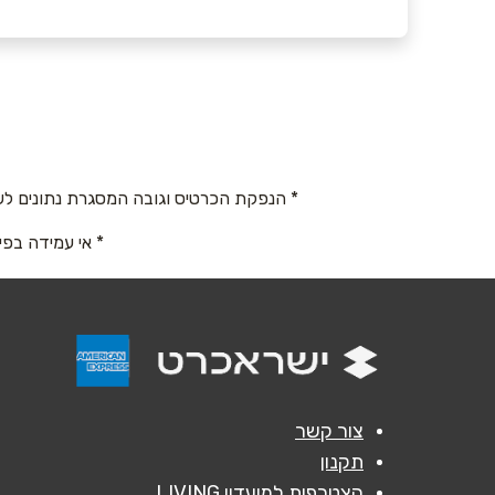
באתר
שם מלא
*
* הנפקת הכרטיס וגובה המסגרת נתונים לש
* אי עמידה בפי
טלפון
*
נושא
*
אנא חזרו אלי בקשר ל...
הודעה
*
צור קשר
תקנון
הצטרפות למועדון LIVING