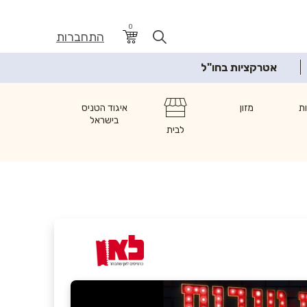
0
התחברות
אטרקציות בחו"ל
ת
מזון
איגוד הטניס
בישראל
לבית