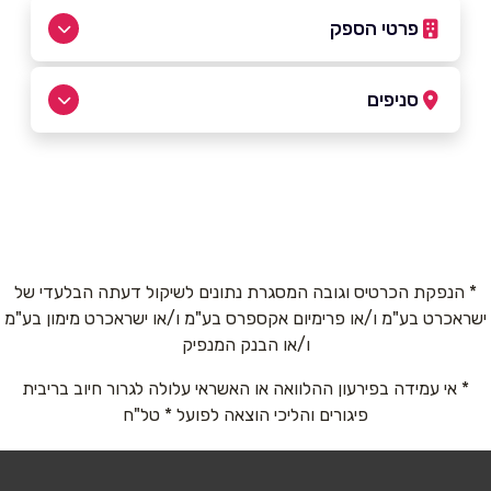
פרטי הספק
03-6506500
סניפים
חולון
שם מלא
*
מפרץ שלמה 66 מפרץ שלמה 66
03-6506500
טלפון
*
* הנפקת הכרטיס וגובה המסגרת נתונים לשיקול דעתה הבלעדי של
ישראכרט בע"מ ו/או פרימיום אקספרס בע"מ ו/או ישראכרט מימון בע"מ
אימייל
*
ו/או הבנק המנפיק
* אי עמידה בפירעון ההלוואה או האשראי עלולה לגרור חיוב בריבית
נושא
*
פיגורים והליכי הוצאה לפועל * טל"ח
אנא חזרו אלי בקשר ל...