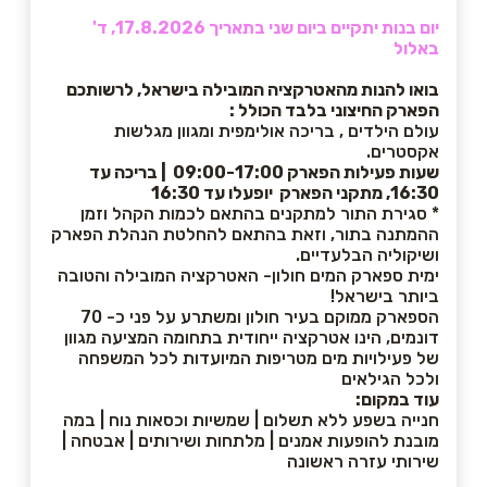
יום בנות יתקיים ביום שני בתאריך 17.8.2026, ד'
באלול
בואו להנות מהאטרקציה המובילה בישראל, לרשותכם
הפארק החיצוני בלבד הכולל :
עולם הילדים , בריכה אולימפית ומגוון מגלשות
אקסטרים.
שעות פעילות הפארק 09:00-17:00 | בריכה עד
16:30, מתקני הפארק יופעלו עד 16:30
* סגירת התור למתקנים בהתאם לכמות הקהל וזמן
ההמתנה בתור, וזאת בהתאם להחלטת הנהלת הפארק
ושיקוליה הבלעדיים.
ימית ספארק המים חולון- האטרקציה המובילה והטובה
ביותר בישראל!
הספארק ממוקם בעיר חולון ומשתרע על פני כ- 70
דונמים, הינו אטרקציה ייחודית בתחומה המציעה מגוון
של פעילויות מים מטריפות המיועדות לכל המשפחה
ולכל הגילאים
עוד במקום:
חנייה בשפע ללא תשלום | שמשיות וכסאות נוח | במה
מובנת להופעות אמנים | מלתחות ושירותים | אבטחה |
שירותי עזרה ראשונה