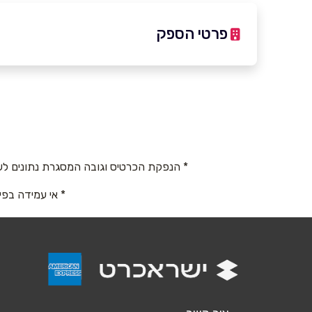
פרטי הספק
036427080
באתר
* הנפקת הכרטיס וגובה המסגרת נתונים לש
שם מלא
*
* אי עמידה בפי
טלפון
*
נושא
*
אנא חזרו אלי בקשר ל...