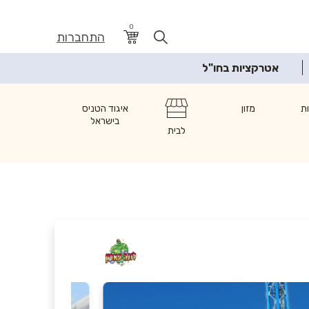
0
התחברות
אטרקציות בחו"ל
ת
מזון
איגוד הטניס
בישראל
לבית