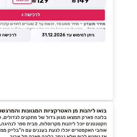
129
149
13%
₪
₪
חסכת
לרכישה >
מחיר מועדון
— מחיר מסובסד, זכאות עד 2 שוברים לחודש קלנדרי
מחיר מוזל
— מחיר לאחר ניצול זכאות מחיר מועדון, עד 5 שוברים לחודש קלנדרי
ניתן למימוש עד 31.12.2026
לרכישה עד 8.2026
בואו ליהנות מן האטרקציות המגוונות והמרגש
בלונה פארק תמצאו מגוון גדול של מתקנים לגדולים, 
הקטנטנים יוכל ליהנות מקרוסלות, מבית ספר לנהיגה,
אוהבי האקסטרים יוכלו לגעת בעננים עם ה"בלייק ממבה" , לטוס עם ה"אנקונדה",
אז ניפגש לכיף שלא נגמר בלונה פארק תל אביב