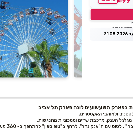
99
34%
₪
חסכת
31.0
ות בפארק השעשועים לונה פארק תל אביב
לקטנים ולאוהבי האקסטרים.
 מגלגל הענק, מרכבת שדים וממכוניות מתנגשות.
 לרחף ב"טופ ספין" להתהפך ב- 360 מעלות עם ה"דה קינג" ולגעת בעננים ב"סטאר פלייר".