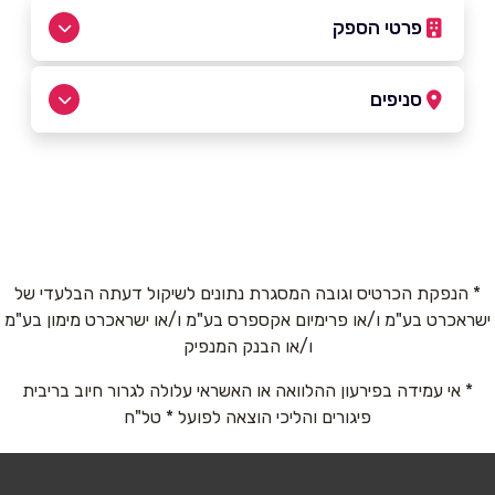
פרטי הספק
050-7665367
|
09-8345926
סניפים
באתר
נתניה
שטמפר 12
09-8345926
שם מלא
*
* הנפקת הכרטיס וגובה המסגרת נתונים לשיקול דעתה הבלעדי של
ישראכרט בע"מ ו/או פרימיום אקספרס בע"מ ו/או ישראכרט מימון בע"מ
טלפון
*
ו/או הבנק המנפיק
* אי עמידה בפירעון ההלוואה או האשראי עלולה לגרור חיוב בריבית
אימייל
*
פיגורים והליכי הוצאה לפועל * טל"ח
נושא
*