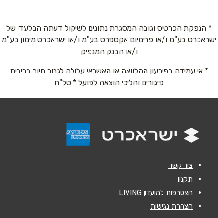
072-3340736
שם מלא
*
* הנפקת הכרטיס וגובה המסגרת נתונים לשיקול דעתה הבלעדי של
ישראכרט בע"מ ו/או פרימיום אקספרס בע"מ ו/או ישראכרט מימון בע"מ
טלפון
*
ו/או הבנק המנפיק
* אי עמידה בפירעון ההלוואה או האשראי עלולה לגרור חיוב בריבית
אימייל
*
פיגורים והליכי הוצאה לפועל * טל"ח
נושא
*
אנא חזרו אלי בקשר ל...
הודעה
*
צור קשר
תקנון
הצטרפות למועדון LIVING
הצהרת נגישות