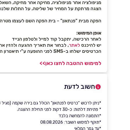
מניפולציה אחר מניפולציה, מחיקה אחר מחיקה, השאלה
הצגה מרתקת על המחיר של שליטה, על התלות שלנו ב
הפקה מבית "פנתאון" - בית הפקה השם לעצמו מטר
אופן המימוש:
לאחר הרכישה, יתקבל קוד למייל ולטלפון הנייד
יש להיכנס
לאתר
, לבחור את תאריך ההגעה ולהזין א
הכרטיסים ישלחו ב-SMS לפני ההופעה ע"י תיאטרון הבימה
למימוש ההטבה לחצו כאן>>
חשוב לדעת
*ניתן לרכוש "כרטיס לפנתאון" הכולל גם בירה שקמה (מגיל 18 ומעלה) ובונוס מיוחד.
* פתיחת דלתות: כ-30 דקות לפני תחילת ההצגה.
*התמונה להמחשה בלבד
*תוקף למימוש השובר: 08.08.2026
*עד גמר המלאי