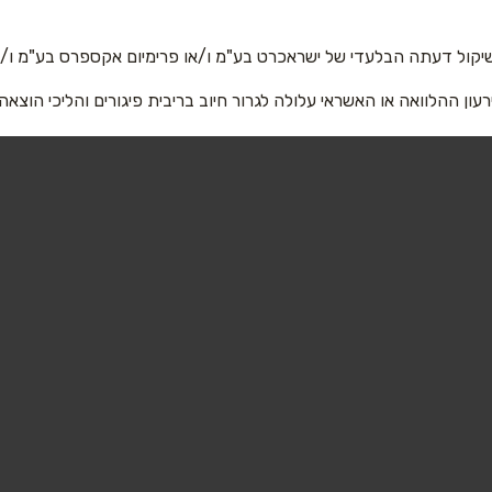
אימייל
*
יקול דעתה הבלעדי של ישראכרט בע"מ ו/או פרימיום אקספרס בע"מ ו/או
ן-מכבים-רעות
גבעת שמואל
רעון ההלוואה או האשראי עלולה לגרור חיוב בריבית פיגורים והליכי הוצאה
ותן 48 עמק דותן 48
הזיתים 92 הזיתים 92
03-7583434
0897330
שליחה