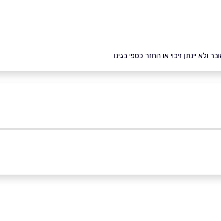
ולא יינתן זיכוי או החזר כספי בגינו
תל אביב יפו
 המילניום התדהר 1 התדהר 1
קניון עזריאלי קומה 3
03-6094262
09-74520