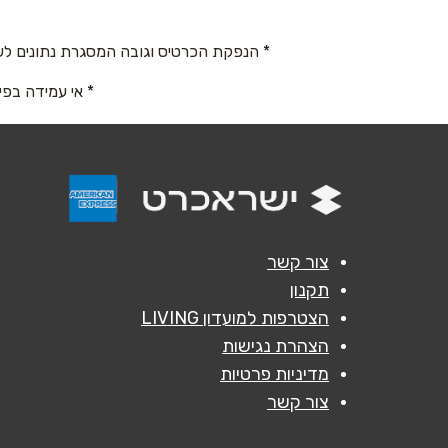
04-8124545
טלפון
*
* הנפקת הכרטיס וגובה המסגרת נתונים לש
רחובות
מודיעי
* אי עמידה בפי
נושא
*
דרך הים 23 דרך הים 23
עמק ד
אנא חזרו אלי בקשר ל...
08
08-9366603
הודעה
*
צור קשר
תקנון
הצטרפות למועדון LIVING
הצהרת נגישות
מדיניות פרטיות
צור קשר