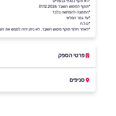
*לא תקף בסניף גבעתיים
*תוקף למימוש השובר 31.12.2026
*התמונה להמחשה בלבד
*עד גמר המלאי
*ט.ל.ח
*לאחר חלוף תוקף מימוש השובר, לא ניתן יהיה לממש את השובר 
פרטי הספק
9940*
סניפים
באתר
חיפה
רעננה
שמחה גולן נווה שאנן, גרנד קניון
בית
שם מלא
*
שמחה גולן
05