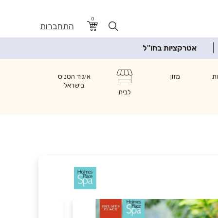
0
התחברות
אטרקציות בחו"ל
ת
מזון
איגוד הטניס
בישראל
לבית