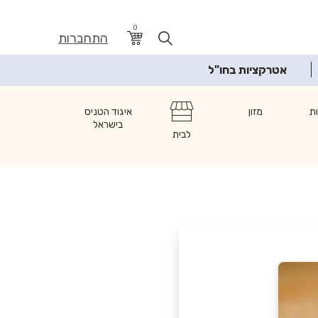
0
התחברות
אטרקציות בחו"ל
ת
מזון
איגוד הטניס
בישראל
לבית