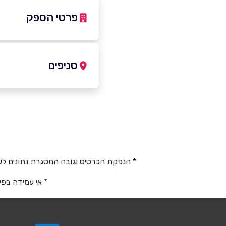
פרטי הספק
04-8501097
סניפים
חיפה
שם מלא
*
דרך יפו 35 דרך יפו 35
טלפון
*
04-8501097
* הנפקת הכרטיס וגובה המסגרת נתונים לש
נושא
*
* אי עמידה בפי
אנא חזרו אלי בקשר ל...
הודעה
*