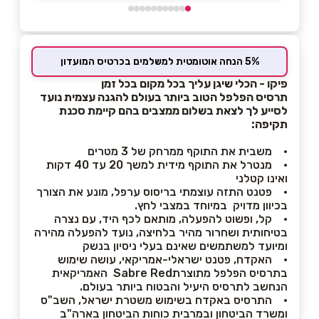
5% הנחה אוטומטית למשלמים בכרטיס המועדון
פיקו - הכלי שיגן עליך בכל מקום בכל זמן
תרסיס הפלפל הטוב ביותר בעולם להגנה עצמית נועד
לסייע לך לצאת בשלום ממצבים בהם קיימת סכנת
תקיפה:
• משבית את התוקף ממרחק של 3 מטרים
• מנטרל את התוקף מידית למשך 20 עד 40 דקות
ואינו קטלני
• פטנט התזה עוצמתי בריסוס ערפל, מונע את הצורך
בכיוון מדויק במיוחד במצבי לחץ.
• קל, ופשוט להפעלה, מותאם לכף היד, עם נצרה
בטיחותית ושחרור מהיר בלחיצה, נועד להפעלה מהירה
ומיועד למשתמשים שאינם בעלי ניסיון בנשק
• האקדח, פטנט ישראלי-אמריקאי, עושה שימוש
בתרסיס הפלפל מתוצרתSabre Red האמריקאית
הנחשב לתרסיס היעיל והבטוח ביותר בעולם.
• התרסיס באקדח בשימוש משטרת ישראל, השב"ס
ומשרד הביטחון ובמרבית כוחות הביטחון בארה"ב