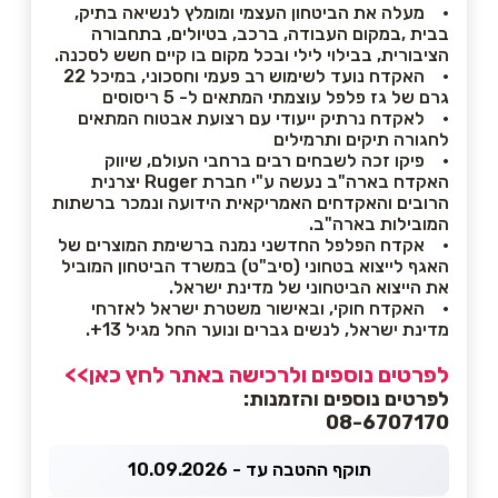
• מעלה את הביטחון העצמי ומומלץ לנשיאה בתיק,
בבית ,במקום העבודה, ברכב, בטיולים, בתחבורה
הציבורית, בבילוי לילי ובכל מקום בו קיים חשש לסכנה.
• האקדח נועד לשימוש רב פעמי וחסכוני, במיכל 22
גרם של גז פלפל עוצמתי המתאים ל- 5 ריסוסים
• לאקדח נרתיק ייעודי עם רצועת אבטוח המתאים
לחגורה תיקים ותרמילים
• פיקו זכה לשבחים רבים ברחבי העולם, שיווק
האקדח בארה"ב נעשה ע"י חברת Ruger יצרנית
הרובים והאקדחים האמריקאית הידועה ונמכר ברשתות
המובילות בארה"ב.
• אקדח הפלפל החדשני נמנה ברשימת המוצרים של
האגף לייצוא בטחוני (סיב"ט) במשרד הביטחון המוביל
את הייצוא הביטחוני של מדינת ישראל.
• האקדח חוקי, ובאישור משטרת ישראל לאזרחי
מדינת ישראל, לנשים גברים ונוער החל מגיל 13+.
לפרטים נוספים ולרכישה באתר לחץ כאן>>
לפרטים נוספים והזמנות:
08-6707170
תוקף ההטבה עד - 10.09.2026