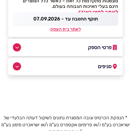
מעשנות מתקדמות כל זאת – כאשר כלל המוצרים
הינם בעלי האיכות הגבוהה בעולם.
לאתר לחצו כאן>>
תוקף ההטבה עד - 07.09.2026
לאתר בית העסק
פרטי הספק
054-8883806
סניפים
באתר
בפייסבוק
ביוטיוב
נוב
רמת הגולן דרך החסידות 30
074-7505520 (שלוחה 1)
שם מלא
*
* הנפקת הכרטיס וגובה המסגרת נתונים לשיקול דעתה הבלעדי של
פתח תקווה
ישראכרט בע"מ ו/או פרימיום אקספרס בע"מ ו/או ישראכרט מימון בע"מ
טלפון
*