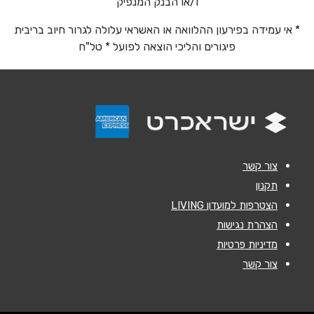
ו/או הבנק המנפיק
מתחם אולימפיה מוטה גור 7
* אי עמידה בפירעון ההלוואה או האשראי עלולה לגרור חיוב בריבית
אימייל
*
074-7505520 (שלוחה 2)
פיגורים והליכי הוצאה לפועל * טל"ח
נושא
*
חיפה
אנא חזרו אלי בקשר ל...
צ'ק פוסט בעלי מלאכה 11
הודעה
*
074-7505520 (שלוחה 3)
צור קשר
תקנון
הצטרפות למועדון LIVING
הצהרת נגישות
מדיניות פרטיות
שליחה
צור קשר