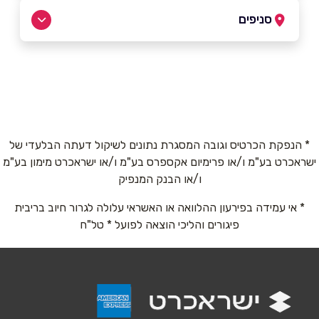
03-9034441
סניפים
בפייסבוק
קיבוץ חורשים
03-9034441
שם מלא
*
רעננה
* הנפקת הכרטיס וגובה המסגרת נתונים לשיקול דעתה הבלעדי של
ישראכרט בע"מ ו/או פרימיום אקספרס בע"מ ו/או ישראכרט מימון בע"מ
טלפון
*
החרושת 9
ו/או הבנק המנפיק
09-9790515
* אי עמידה בפירעון ההלוואה או האשראי עלולה לגרור חיוב בריבית
אימייל
*
פיגורים והליכי הוצאה לפועל * טל"ח
נושא
*
אנא חזרו אלי בקשר ל...
הודעה
*