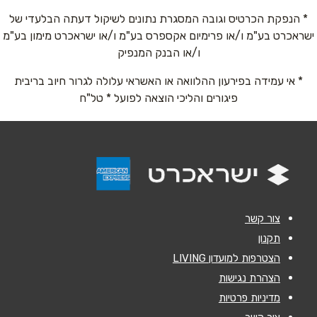
* הנפקת הכרטיס וגובה המסגרת נתונים לשיקול דעתה הבלעדי של
ישראכרט בע"מ ו/או פרימיום אקספרס בע"מ ו/או ישראכרט מימון בע"מ
אימייל
*
ו/או הבנק המנפיק
* אי עמידה בפירעון ההלוואה או האשראי עלולה לגרור חיוב בריבית
נושא
*
פיגורים והליכי הוצאה לפועל * טל"ח
אנא חזרו אלי בקשר ל...
הודעה
*
צור קשר
תקנון
הצטרפות למועדון LIVING
שליחה
הצהרת נגישות
מדיניות פרטיות