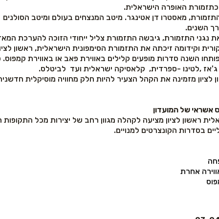
התזמורת, מאסטרו דן אטינגר. מיטב המנצחים בעולם ומיטב הסולנים 
ך השנים.
 נגני התזמורת, גיבשה התזמורת צליל ייחודי הזוכה להערכת המאזינ
ורית וקידומה זיכתה את התזמורת הסימפונית הישראלית, ראשון לציון
תחו השנה סדרות מופעים קלילים באווירת פאב או באווירת קמפוס. 
ג'אז ,לטינו -ספרדית, קלאסיקה ישראלית ועד לביטלס.
 לציון מזמינה את הקהל הצעיר להיות חלק מחוויה מוסיקלית חדשנית
 אשראי של המועדון
ית ראשון לציון מציעה לקהלה מגוון רחב של יצירות מכל התקופות 
יים בסדרות הקונצרטים למנויים.
חה
ווירה אחרת
פוס