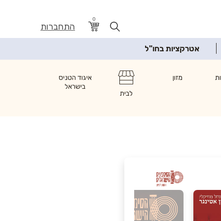
0
התחברות
אטרקציות בחו"ל
ת
מזון
איגוד הטניס
בישראל
לבית