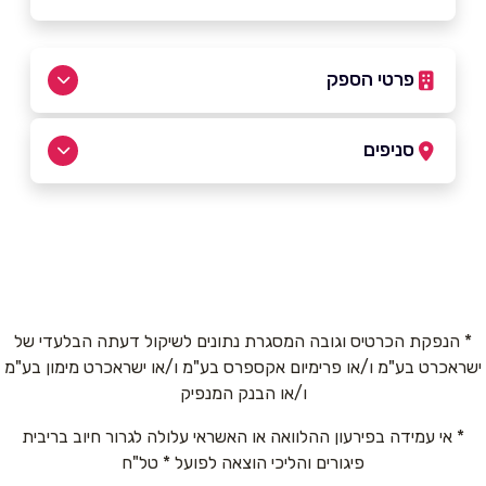
פרטי הספק
050-2314456
סניפים
ראשון לציון
שם מלא
*
הרצל 2
050-2314456
טלפון
*
* הנפקת הכרטיס וגובה המסגרת נתונים לשיקול דעתה הבלעדי של
ישראכרט בע"מ ו/או פרימיום אקספרס בע"מ ו/או ישראכרט מימון בע"מ
אימייל
*
ו/או הבנק המנפיק
* אי עמידה בפירעון ההלוואה או האשראי עלולה לגרור חיוב בריבית
נושא
*
פיגורים והליכי הוצאה לפועל * טל"ח