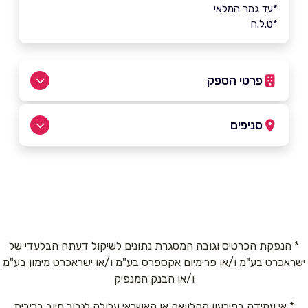
*עד גמר המלאי
*ט.ל.ח
פרטי הספק
054-2178473
סניפים
באתר
הוד השרון
דרך רמתיים 77
054-2178473
שם מלא
*
* הנפקת הכרטיס וגובה המסגרת נתונים לשיקול דעתה הבלעדי של
ישראכרט בע"מ ו/או פרימיום אקספרס בע"מ ו/או ישראכרט מימון בע"מ
טלפון
*
ו/או הבנק המנפיק
* אי עמידה בפירעון ההלוואה או האשראי עלולה לגרור חיוב בריבית