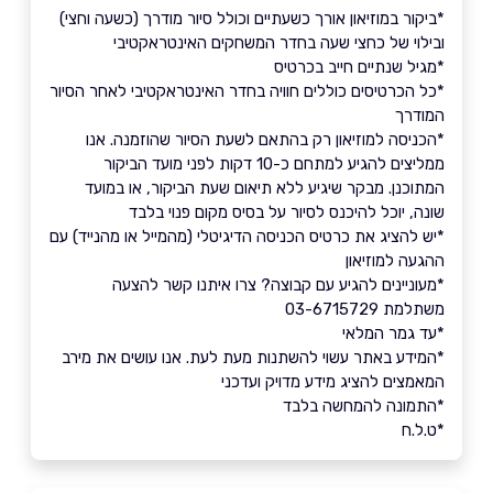
*ביקור במוזיאון אורך כשעתיים וכולל סיור מודרך (כשעה וחצי)
ובילוי של כחצי שעה בחדר המשחקים האינטראקטיבי
*מגיל שנתיים חייב בכרטיס
*כל הכרטיסים כוללים חוויה בחדר האינטראקטיבי לאחר הסיור
המודרך
*הכניסה למוזיאון רק בהתאם לשעת הסיור שהוזמנה. אנו
ממליצים להגיע למתחם כ-10 דקות לפני מועד הביקור
המתוכנן. מבקר שיגיע ללא תיאום שעת הביקור, או במועד
שונה, יוכל להיכנס לסיור על בסיס מקום פנוי בלבד
*יש להציג את כרטיס הכניסה הדיגיטלי (מהמייל או מהנייד) עם
ההגעה למוזיאון
*מעוניינים להגיע עם קבוצה? צרו איתנו קשר להצעה
משתלמת 03-6715729
*עד גמר המלאי
*המידע באתר עשוי להשתנות מעת לעת. אנו עושים את מירב
המאמצים להציג מידע מדויק ועדכני
*התמונה להמחשה בלבד
*ט.ל.ח