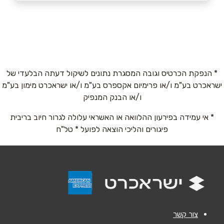
ראשון לציון
שם מלא
*
קניון עזריאלי
054-7773489
טלפון
*
* הנפקת הכרטיס וגובה המסגרת נתונים לשיקול דעתה הבלעדי של
ישראכרט בע"מ ו/או פרימיום אקספרס בע"מ ו/או ישראכרט מימון בע"מ
אימייל
*
ו/או הבנק המנפיק
* אי עמידה בפירעון ההלוואה או האשראי עלולה לגרור חיוב בריבית
נושא
*
פיגורים והליכי הוצאה לפועל * טל"ח
אנא חזרו אלי בקשר ל...
הודעה
*
צור קשר