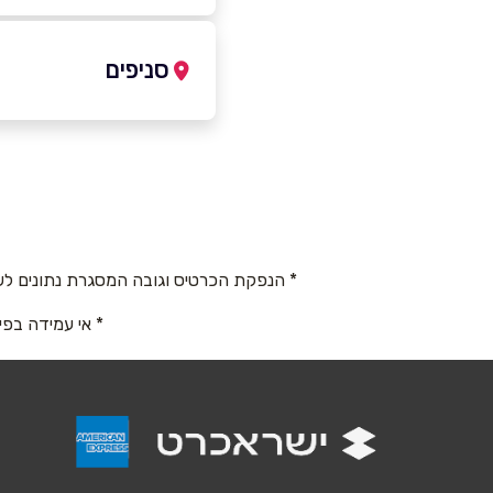
-2577838
|
073-7814113
סניפים
באתר
רעננה
החרושת 54
שם מלא
*
073-7814113
טלפון
*
* הנפקת הכרטיס וגובה המסגרת נתונים לש
* אי עמידה בפי
נושא
*
אנא חזרו אלי בקשר ל...
הודעה
*