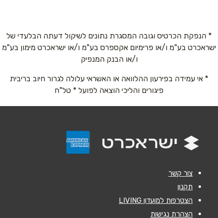
050-5399111
טלפון
*
* הנפקת הכרטיס וגובה המסגרת נתונים לשיקול דעתה הבלעדי של
ישראכרט בע"מ ו/או פרימיום אקספרס בע"מ ו/או ישראכרט מימון בע"מ
אימייל
*
ו/או הבנק המנפיק
* אי עמידה בפירעון ההלוואה או האשראי עלולה לגרור חיוב בריבית
נושא
*
פיגורים והליכי הוצאה לפועל * טל"ח
אנא חזרו אלי בקשר ל...
הודעה
*
צור קשר
תקנון
הצטרפות למועדון LIVING
שליחה
הצהרת נגישות