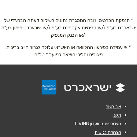
0737-880-888
* הנפקת הכרטיס וגובה המסגרת נתונים לשיקול דעתה הבלעדי של
באתר
ישראכרט בע"מ ו/או פרימיום אקספרס בע"מ ו/או ישראכרט מימון בע"מ
ו/או הבנק המנפיק
* אי עמידה בפירעון ההלוואה או האשראי עלולה לגרור חיוב בריבית
שם מלא
*
פיגורים והליכי הוצאה לפועל * טל"ח
טלפון
*
אימייל
*
צור קשר
נושא
*
תקנון
הצטרפות למועדון LIVING
אנא חזרו אלי בקשר ל...
הצהרת נגישות