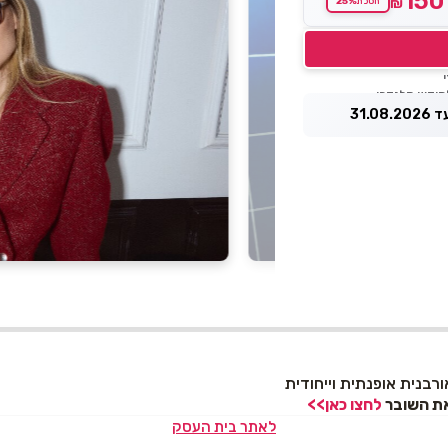
150
25%
₪
חסכת
31.0
רבנית אופנתית וייחודית
את השובר
לחצו כאן>>
לאתר בית העסק