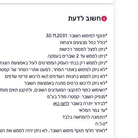
חשוב לדעת
*תוקף למימוש השובר: 30.11.2031
*כולל כפל מבצעים והנחות
*ניתן לפצל למספר רכישות
*ניתן לממש עד 2 שוברים בעסקה
*ניתן לממש רק בבתי העסק המפורטים לעיל באמצעות הצגת 
*לא ניתן למימוש באתרי הסחר, למעט אתרי הסחר של קסטרו, קסטרו ה
*לא ניתן לממש בחנויות העודפים ו/או לרכוש פריטי עודפים
*לא ניתן לרכוש כרטיס מתנה באמצעות השובר
*השימוש כפוף לתקנוני המועדונים השונים, ולתקנון תווים מוס
*מנפיק השובר: קסטרו מודל בע"מ
*לבירור יתרה בשובר
לחצו כאן
*עד גמר המלאי
*התמונה להמחשה בלבד
*ט.ל.ח
*לאחר חלוף תוקף מימוש השובר, לא ניתן יהיה לממש את השוב