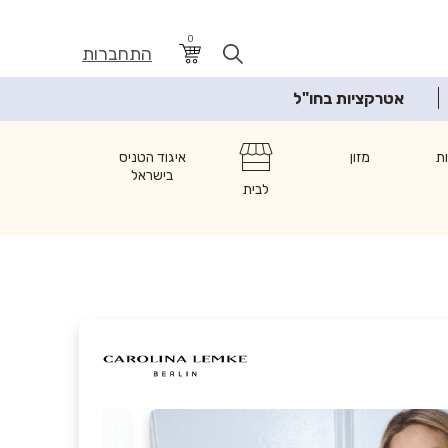
0
התחברות
אטרקציות בחו"ל
ת
מזון
איגוד הטניס
בישראל
לבית