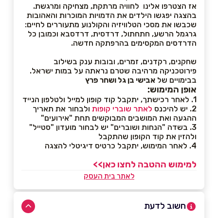
אז הצטרפו אלינו לחוויה מרתקת, מצחיקה ומרגשת.
בהצגה יפגשו הילדים את הדמויות המוכרות והאהובות
שכבשו את מסכי הטלוויזיה והקולנוע מתעוררים לחיים:
גרגמל הרשע, חתחתול, דרדסית, דרדסבא וכמובן כל
הדרדסים המקסימים בהרפתקה חדשה.
שחקנים, רקדנים, זמרים, ובובות ענק בשילוב
פירוטכניקה מרהיבה שטרם נראתה על במות ישראל.
בבימויים של
אבישי בן גל ושחר פרץ
אופן המימוש:
1. לאחר רכישתך, יתקבל קוד קופון למייל ולטלפון הנייד
2. יש להיכנס
לאתר שוברי קופות
ולבחור את תאריך
ההגעה ואת המושבים המבוקשים תחת "אירועים"
3. בשדה "הנחות ושוברים" יש לבחור מועדון "סטייל"
ולהזין את קוד הקופון שהתקבל
4. לאחר המימוש, יתקבל כרטיס דיגיטלי להצגה
למימוש ההטבה לחצו כאן>>
לאתר בית העסק
חשוב לדעת