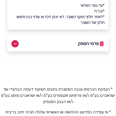
*עד גמר המלאי
*ט.ל.ח
*לאחר חלוף תוקף השובר, לא יינתן זיכוי או עודף בגין מימוש
חלקי של השובר
פרטי הספק
03-7598899
באתר
בפייסבוק
* הנפקת הכרטיס וגובה המסגרת נתונים לשיקול דעתה הבלעדי של
ישראכרט בע"מ ו/או פרימיום אקספרס בע"מ ו/או ישראכרט מימון בע"מ
שם מלא
*
ו/או הבנק המנפיק
* אי עמידה בפירעון ההלוואה או האשראי עלולה לגרור חיוב בריבית
טלפון
*