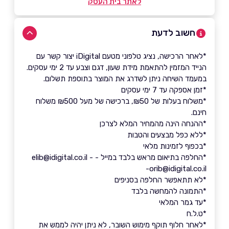
לאתר בית העסק
חשוב לדעת
*לאחר הרכישה, נציג טלפוני מטעם iDigital יצור קשר עם
הנייד המזמין להתאמת מידת שעון, דגם וצבע עד 2 ימי עסקים.
במעמד השיחה ניתן לשדרג את המוצר בתוספת תשלום.
*זמן אספקה עד 7 ימי עסקים
*משלוח בעלות של ₪50, ברכישה של מעל ₪500 משלוח
חינם.
*ההנחה הינה מהמחיר המלא לצרכן
*ללא כפל מבצעים והטבות
*בכפוף לזמינות מלאי
*החלפה בתיאום מראש בלבד במייל - elib@idigital.co.il -
orib@idigital.co.il-
*לא תתאפשר החלפה בסניפים
*התמונה להמחשה בלבד
*עד גמר המלאי
*ט.ל.ח
*לאחר חלוף תוקף מימוש השובר, לא ניתן יהיה לממש את