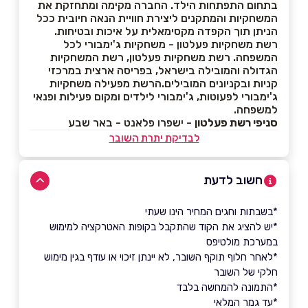
בתחום התפתחות הילד. החברה מקימה ומתחזקת את
המשחקיות והמתקנים ליצירת חוויית הנאה חיובית ככל
הניתן תוך הקפדה מקסימאלית על איכות ובטיחות.
רשת משחקיות פעלטון - משחקיות ג'ימבורי לכל
המשפחה. רשת משחקיות פעלטון, רשת המשחקיות
הגדולה והמובילה בישראל, בפריסה ארצית במרכזי
קניות ובקניונים המובילים.הרשת מפעילה משחקיות
ג'ימבורי לפעוטות, ג'ימבורי לילדים ומקום פעילות ופנאי
למשפחה.
סניפי רשת פעלטון
- ישפרו פלאנט - באר שבע
לבדיקת יתרת השובר
חשוב לדעת
*בשבתות וחגים המחיר הינו שעתי
*יש להציג את הקוד שהתקבל בקופות האטרקציה למימוש
במערכת מולטיפס
*לאחר חלוף תוקף השובר, לא יינתן זיכוי או עודף בגין מימוש
חלקי של השובר
*התמונה להמחשה בלבד
*עד גמר המלאי