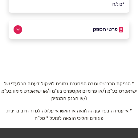
*ט.ל.ח
פרטי הספק
1700-50-44-64
שם מלא
*
* הנפקת הכרטיס וגובה המסגרת נתונים לשיקול דעתה הבלעדי של
ישראכרט בע"מ ו/או פרימיום אקספרס בע"מ ו/או ישראכרט מימון בע"מ
טלפון
*
ו/או הבנק המנפיק
* אי עמידה בפירעון ההלוואה או האשראי עלולה לגרור חיוב בריבית
אימייל
*
פיגורים והליכי הוצאה לפועל * טל"ח
נושא
*