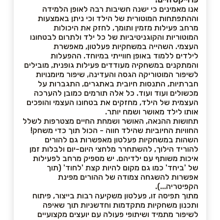
אנו מאמינים כי ישנה חשיבות רבה לאופן הלמידה
וההתפתחות המוטורית של הילד וכי ניתן באמצעות
מרחב פעילות מזמין ותומך, לחזק את היכולות
המוטוריות והקוגניטיביות של כל ילד ולתרום לבטחונו
העצמי. השהייה במשחקיות פעלטון, מאפשרת
לילדים ללמוד באופן חווייתי במיוחד. ההפעלות
והמתקנים במשחקיה מעודדים פעילות גופנית, מובילים
לשיפור המוטוריקה הגסה והעדינה, שיפור מיומנויות
חברתיות, התנסות חיובית באתגרים, התגברות על
מכשולים ועוד ועוד. כל אלה תורמים כמובן להערכה
העצמית של הילד, מחזקים את בטחונו העצמי והופכים
אותו לילד מאושר ושמח יותר.
תחושות ההנאה, האושר ושמחת החיים מצטרפות לשלל
החוויות החיוביות שהילד חווה - הכול תוך כדי משחק!
השהות במשחקיות פעלטון מאפשרות גם להורים
להוריד הילוך, להשתחרר מלחצי היום-יום ולבלות זמן
איכות משותף עם ילדיהם. יש מספיק מרחב לפעילות
של 'ביחד' כמו גם מקום להיות קצת 'לחוד' (תוך
אפשרות להשגחה צמודה של ההורים מפינת
הקפיטריה...).
מתוך תפיסה זו, פעלטון משקיעה רבות בייצור, פיתוח
ותכנון משחקיות מתקדמות וחדשניות תוך שאיפה
לשיפור מתמיד ושיתופי פעולה עם יועצים מקצועיים