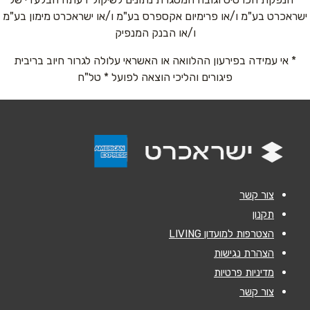
ישראכרט בע"מ ו/או פרימיום אקספרס בע"מ ו/או ישראכרט מימון בע"מ
ו/או הבנק המנפיק
טלפון
*
* אי עמידה בפירעון ההלוואה או האשראי עלולה לגרור חיוב בריבית
פיגורים והליכי הוצאה לפועל * טל"ח
אימייל
*
נושא
*
אנא חזרו אלי בקשר ל...
הודעה
*
צור קשר
תקנון
הצטרפות למועדון LIVING
הצהרת נגישות
מדיניות פרטיות
צור קשר
שליחה