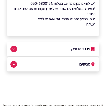
*יש לתאם מקום מראש בטלפון :050-6800151
*במידה ומשלמים עם שובר יש לשריין מקום מראש לפני קניית
השובר
*ניתן לבצע הזמנה אונליין עד שעתיים לפני .
*ט.ל.ח
פרטי הספק
08-6370022
סניפים
באתר
בפייסבוק
באינסטגרם
ביוטיוב
אילת
בוואטסאפ
נחל שלמה
08-6370022
שם מלא
*
* הנפקת הכרטיס וגובה המסגרת נתונים לשיקול דעתה הבלעדי של