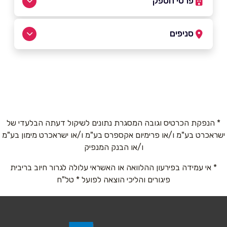
פרטי הספק
054-4344188
סניפים
באר שבע
שם מלא
*
נחום 9
054-4344188
טלפון
*
* הנפקת הכרטיס וגובה המסגרת נתונים לשיקול דעתה הבלעדי של
ישראכרט בע"מ ו/או פרימיום אקספרס בע"מ ו/או ישראכרט מימון בע"מ
אימייל
*
ו/או הבנק המנפיק
* אי עמידה בפירעון ההלוואה או האשראי עלולה לגרור חיוב בריבית
נושא
*
פיגורים והליכי הוצאה לפועל * טל"ח
אנא חזרו אלי בקשר ל...
הודעה
*