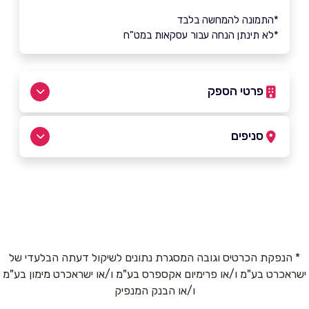
*התמונה להמחשה בלבד
*לא תינתן הנחה עבור עסקאות במט"ח
פרטי הספק
052-5898358
סניפים
טמרה
שם מלא
*
מתחם Sun
052-5898358
טלפון
*
* הנפקת הכרטיס וגובה המסגרת נתונים לשיקול דעתה הבלעדי של
ישראכרט בע"מ ו/או פרימיום אקספרס בע"מ ו/או ישראכרט מימון בע"מ
אימייל
*
ו/או הבנק המנפיק