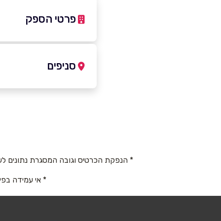
פרטי הספק
03-6859398
סניפים
באתר
בפייסבוק
תל אביב יפו
בלפור 50/6 תל 
שם מלא
*
50
03-6859398
טלפון
*
* הנפקת הכרטיס וגובה המסגרת נתונים לש
* אי עמידה בפי
נושא
*
אנא חזרו אלי בקשר ל...