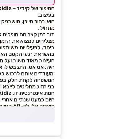
הסיפור של
קידיז - kidiz
בעיצוב.
הוא בחור חייכן, מושבניק 
מתחיל.
תוך זמן קצר הם הופכים 
מצליחים למצוא את הזמן
ביחד, לפעילויות משותפו
בהשראת רגעי הקסם האלה,
העיצוב מאוד חשוב ועל ה
היה. אט אט, התגבש לו א
ומעודדים אותם לרכוש כל
המשפחה לקחת חלק בפעי
בני הזוג מחליטים לייבא
חנות אינטרנטית זו, kidiz שמה, אשר מנוהלת באותה אווירה משפחתית שבהשראתה היא נולדה.
מוצרים אלו לכ-60 חנויות מהנגב ועד הגולן!