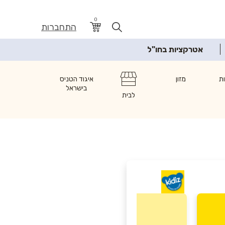
0
התחברות
אטרקציות בחו"ל
ת
מזון
איגוד הטניס
בישראל
לבית