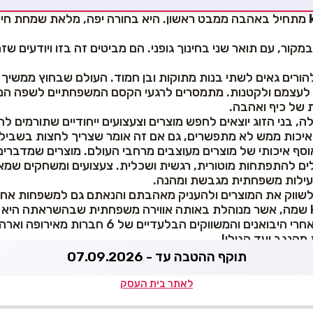
מתחיל באהבה ממבט ראשון. היא בחורה יפה, מלאת שמחת חיים
במקור, עם תואר שני בחינוך גופני. הם מביטים זה בזו ויודעים שז
להורים גאים לשתי בנות מתוקות ובן חמוד. העולם שבחוץ ממשיך
 לעצמם ולקטנות. מתמסרים לרגעי הקסם המשפחתיים לשפה ה
ת של כיף ואהבה.
 בני הזוג יוצאים לחפש מוצרים וצעצועים ייחודיים שתורמים ל
איכות ממש לא מתפשרים, גם אם זה אומר שצריך לחצות בשביל 
וסף איכותי של מוצרים מעוצבים מרחבי העולם. מוצרים שמדבר
ים להתפתחות מוטורית, רגשית ושכלית. צעצועים ומשחקים שמא
לות משפחתית מגבשת ומהנה.
 ולשווק את המוצרים ולהעניק מאהבתם והנאתם גם למשפחות אחר
היום כמעט שנתיים אחרי אחרי היבואנים והמשווקים הבלעד
תוקף ההטבה עד - 07.09.2026
לאתר בית העסק