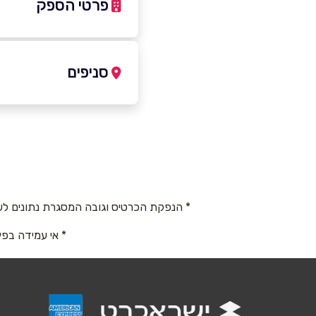
פרטי הספק
-8042425
|
03-6333860
סניפים
חולון
שם מלא
*
התנאים 5
טלפון
*
03-6333860
* הנפקת הכרטיס וגובה המסגרת נתונים לש
נושא
*
* אי עמידה בפי
אנא חזרו אלי בקשר ל...
הודעה
*