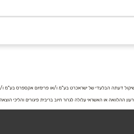
054
אימייל
*
יקול דעתה הבלעדי של ישראכרט בע"מ ו/או פרימיום אקספרס בע"מ ו/או
רעון ההלוואה או האשראי עלולה לגרור חיוב בריבית פיגורים והליכי הוצאה