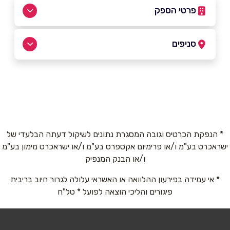
פרטי הספק
054-4400993
|
04-8889170
סניפים
קרית ביאליק
שם מלא
*
דרך עכו 192
04-8889170
טלפון
*
* הנפקת הכרטיס וגובה המסגרת נתונים לשיקול דעתה הבלעדי של
ישראכרט בע"מ ו/או פרימיום אקספרס בע"מ ו/או ישראכרט מימון בע"מ
אימייל
*
ו/או הבנק המנפיק
* אי עמידה בפירעון ההלוואה או האשראי עלולה לגרור חיוב בריבית
נושא
*
פיגורים והליכי הוצאה לפועל * טל"ח
אנא חזרו אלי בקשר ל...