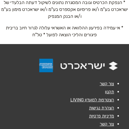
* הנפקת הכרטיס וגובה המסגרת נתונים לשיקול דעתה הבלעדי של
ישראכרט בע"מ ו/או פרימיום אקספרס בע"מ ו/או ישראכרט מימון בע"מ
טלפון
*
ו/או הבנק המנפיק
* אי עמידה בפירעון ההלוואה או האשראי עלולה לגרור חיוב בריבית
אימייל
*
פיגורים והליכי הוצאה לפועל * טל"ח
נושא
*
אנא חזרו אלי בקשר ל...
הודעה
*
צור קשר
תקנון
הצטרפות למועדון LIVING
הצהרת נגישות
מדיניות פרטיות
שליחה
צור קשר