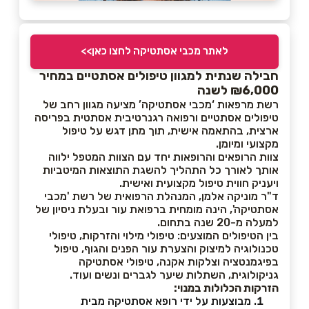
לאתר מכבי אסתטיקה לחצו כאן>>
חבילה שנתית למגוון טיפולים אסתטיים במחיר
₪6,000 לשנה
רשת מרפאות ‘מכבי אסתטיקה’ מציעה מגוון רחב של
טיפולים אסתטיים ורפואה רגנרטיבית אסתטית בפריסה
ארצית, בהתאמה אישית, תוך מתן דגש על טיפול
מקצועי ומיומן.
צוות הרופאים והרופאות יחד עם הצוות המטפל ילווה
אותך לאורך כל התהליך להשגת התוצאות המיטביות
ויעניק חווית טיפול מקצועית ואישית.
ד"ר מוניקה אלמן, המנהלת הרפואית של רשת 'מכבי
אסתטיקה', הינה מומחית ברפואת עור ובעלת ניסיון של
למעלה מ-20 שנה בתחום.
בין הטיפולים המוצעים: טיפולי מילוי והזרקות, טיפולי
טכנולוגיה למיצוק והצערת עור הפנים והגוף, טיפול
בפיגמנטציה וצלקות אקנה, טיפולי אסתטיקה
גניקולוגית, השתלות שיער לגברים ונשים ועוד.
הזרקות הכלולות במנוי:
מבוצעות על ידי רופא אסתטיקה מבית