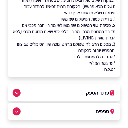
*במקרה של ביטול חבילת הטיפולים במהלך השנה (לאחר
תשלום מלא מראש), הלקוחה תהיה זכאית להחזר עבור
טיפולים שלא מומשו באופן הבא:
1. בדיקת כמות הטיפולים שמומשו
2. סכימת שווי הטיפולים שמומשו לפי מחירון חבר מכבי אם
מדובר במבוטח מכבי ומחירון כללי למי שאינו מבוטח מכבי (ללא
הנחת מועדון LIVING)
3. מסכום החבילה ששולם מראש ינוכה שווי הטיפולים שבוצעו
וההפרש יוחזר ללקוחה
*התמונה להמחשה בלבד
*עד גמר המלאי
*ט.ל.ח
פרטי הספק
5767*
סניפים
באתר
בפייסבוק
באינסטגרם
ביוטיוב
תל אביב