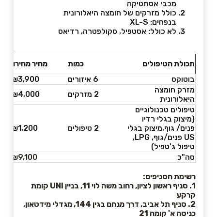
מכבי אסתטיקה
כולל מזרקים של חומצה היאלורונית
בנפחים: XL-S
לא כולל: אסטפיל, סקולפטרה, רדיאס
תכולת הטיפולים
כמות
מחיר מחירון
בוטוקס
6 איזורים
₪3,900
מזרק חומצה
2 מזרקים
₪4,000
היאלורונית
טיפולים טכנולוגיים
(מיצוק בגלי רדיו
פנים/ גוף,מיצוק בגלי
2 טיפולים
₪1,200
US פנים/גוף, LPG,
טיפול ג'טפיל)
סה"כ
₪9,100
רשימת הסניפים:
1. סניף ראשון לציון, רחוב משה לוי 11, בניין UNI קומת
קרקע
2. סניף תל אביב, דרך מנחם בגין 144, מגדלי מידטאון,
כניסה א' קומה 21