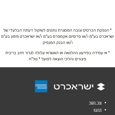
דרך בגין 144, מגדל מידטאון, בניין מלון PLAY,
קומה 1
5767*
שם מלא
*
* הנפקת הכרטיס וגובה המסגרת נתונים לשיקול דעתה הבלעדי של
ישראכרט בע"מ ו/או פרימיום אקספרס בע"מ ו/או ישראכרט מימון בע"מ
טלפון
*
ו/או הבנק המנפיק
* אי עמידה בפירעון ההלוואה או האשראי עלולה לגרור חיוב בריבית
אימייל
*
פיגורים והליכי הוצאה לפועל * טל"ח
נושא
*
אנא חזרו אלי בקשר ל...
הודעה
*
צור קשר
תקנון