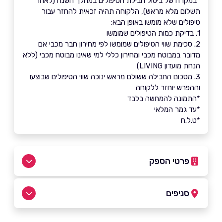
*במקרה של ביטול חבילת הטיפולים במהלך השנה (לאחר
תשלום מלא מראש), הלקוחה תהיה זכאית להחזר עבור
טיפולים שלא מומשו באופן הבא:
1. בדיקת כמות הטיפולים שמומשו
2. סכימת שווי הטיפולים שמומשו לפי מחירון חבר מכבי אם
מדובר במבוטח מכבי ומחירון כללי למי שאינו מבוטח מכבי (ללא
הנחת מועדון LIVING)
3. מסכום החבילה ששולם מראש ינוכה שווי הטיפולים שבוצעו
וההפרש יוחזר ללקוחה
*התמונה להמחשה בלבד
*עד גמר המלאי
*ט.ל.ח
פרטי הספק
5767*
סניפים
באתר
בפייסבוק
באינסטגרם
ביוטיוב
תל אביב