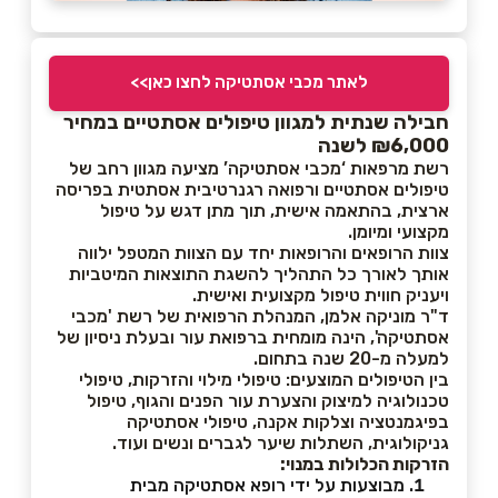
לאתר מכבי אסתטיקה לחצו כאן>>
חבילה שנתית למגוון טיפולים אסתטיים במחיר
₪6,000 לשנה
רשת מרפאות ‘מכבי אסתטיקה’ מציעה מגוון רחב של
טיפולים אסתטיים ורפואה רגנרטיבית אסתטית בפריסה
ארצית, בהתאמה אישית, תוך מתן דגש על טיפול
מקצועי ומיומן.
צוות הרופאים והרופאות יחד עם הצוות המטפל ילווה
אותך לאורך כל התהליך להשגת התוצאות המיטביות
ויעניק חווית טיפול מקצועית ואישית.
ד"ר מוניקה אלמן, המנהלת הרפואית של רשת 'מכבי
אסתטיקה', הינה מומחית ברפואת עור ובעלת ניסיון של
למעלה מ-20 שנה בתחום.
בין הטיפולים המוצעים: טיפולי מילוי והזרקות, טיפולי
טכנולוגיה למיצוק והצערת עור הפנים והגוף, טיפול
בפיגמנטציה וצלקות אקנה, טיפולי אסתטיקה
גניקולוגית, השתלות שיער לגברים ונשים ועוד.
הזרקות הכלולות במנוי:
מבוצעות על ידי רופא אסתטיקה מבית