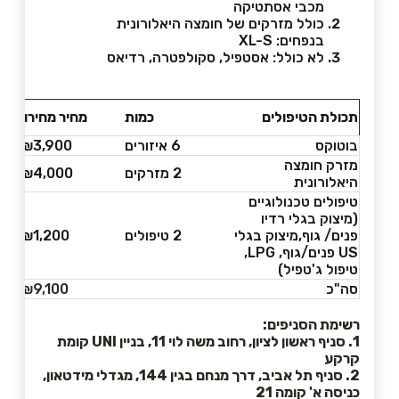
מכבי אסתטיקה
כולל מזרקים של חומצה היאלורונית
בנפחים: XL-S
לא כולל: אסטפיל, סקולפטרה, רדיאס
תכולת הטיפולים
כמות
מחיר מחירון
בוטוקס
6 איזורים
₪3,900
מזרק חומצה
2 מזרקים
₪4,000
היאלורונית
טיפולים טכנולוגיים
(מיצוק בגלי רדיו
פנים/ גוף,מיצוק בגלי
2 טיפולים
₪1,200
US פנים/גוף, LPG,
טיפול ג'טפיל)
סה"כ
₪9,100
רשימת הסניפים:
1. סניף ראשון לציון, רחוב משה לוי 11, בניין UNI קומת
קרקע
2. סניף תל אביב, דרך מנחם בגין 144, מגדלי מידטאון,
כניסה א' קומה 21