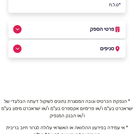
*ט.ל.ח
פרטי הספק
054-3982080
סניפים
רמלה
שם מלא
*
בר אילן 6
054-3982080
טלפון
*
* הנפקת הכרטיס וגובה המסגרת נתונים לשיקול דעתה הבלעדי של
ישראכרט בע"מ ו/או פרימיום אקספרס בע"מ ו/או ישראכרט מימון בע"מ
אימייל
*
ו/או הבנק המנפיק
* אי עמידה בפירעון ההלוואה או האשראי עלולה לגרור חיוב בריבית
נושא
*