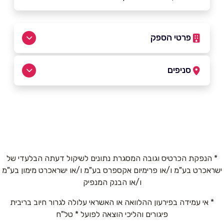
פרטי הספק
052-5656561
|
03-7755185
סניפים
תל אביב
שם מלא
*
בית אשל 3, שוק הפשפשים
03-7755185
טלפון
*
* הנפקת הכרטיס וגובה המסגרת נתונים לשיקול דעתה הבלעדי של
ישראכרט בע"מ ו/או פרימיום אקספרס בע"מ ו/או ישראכרט מימון בע"מ
אימייל
*
ו/או הבנק המנפיק
* אי עמידה בפירעון ההלוואה או האשראי עלולה לגרור חיוב בריבית
נושא
*
פיגורים והליכי הוצאה לפועל * טל"ח