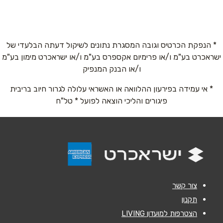
לוינסקי 38
03-6834555
טלפון
*
* הנפקת הכרטיס וגובה המסגרת נתונים לשיקול דעתה הבלעדי של
ישראכרט בע"מ ו/או פרימיום אקספרס בע"מ ו/או ישראכרט מימון בע"מ
אימייל
*
ו/או הבנק המנפיק
* אי עמידה בפירעון ההלוואה או האשראי עלולה לגרור חיוב בריבית
נושא
*
פיגורים והליכי הוצאה לפועל * טל"ח
אנא חזרו אלי בקשר ל...
הודעה
*
צור קשר
תקנון
הצטרפות למועדון LIVING
שליחה