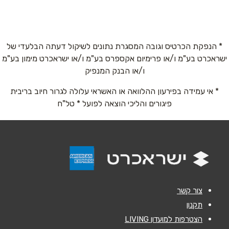
הרב חורי חיים 29
054-9714192
טלפון
*
* הנפקת הכרטיס וגובה המסגרת נתונים לשיקול דעתה הבלעדי של
ישראכרט בע"מ ו/או פרימיום אקספרס בע"מ ו/או ישראכרט מימון בע"מ
אימייל
*
ו/או הבנק המנפיק
* אי עמידה בפירעון ההלוואה או האשראי עלולה לגרור חיוב בריבית
נושא
*
פיגורים והליכי הוצאה לפועל * טל"ח
אנא חזרו אלי בקשר ל...
הודעה
*
צור קשר
תקנון
הצטרפות למועדון LIVING
שליחה