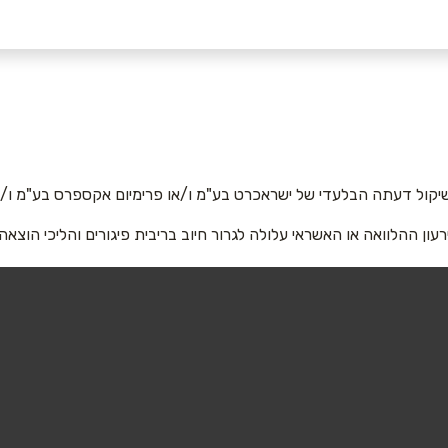
באינסטגרם
יקול דעתה הבלעדי של ישראכרט בע"מ ו/או פרימיום אקספרס בע"מ ו/או
רעון ההלוואה או האשראי עלולה לגרור חיוב בריבית פיגורים והליכי הוצאה
אימייל
*