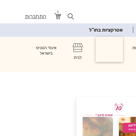
0
התחברות
אטרקציות בחו"ל
ת
מזון
איגוד הטניס
בישראל
לבית