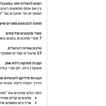
רוצים להצליח יותר במטבח?
בין אם אתם מחפשים רעיונו
המוצרים הכי אהובים של "מתכונים 
מחכה לכם מגוון מוצרים שיע
ספרי מתכונים מודפסים
7 ספרי מתכונים במגוון נושאים - ארוחות, ילדים, אירוח, קינוחים, דיאטטי, ללא גלוטן ועוד.
סדנת אפייה דיגיטלית
23 שיעורים קצרים וממוקדים שילמדו אתכם לא רק מה לעשות, אלא גם למה - כדי להצליח יותר באפייה.
קערת פופקורן ללא שמן
פופקורן ביתי, חם וטרי במי
תבניות סיליקון לקינוחים מ
הדרך הקלה ליצור עוגות איש
למה כולם אוהבים את "מתכונים ב־0
מתכונים קלים ומהירי
מרכיבים פשוטים שי