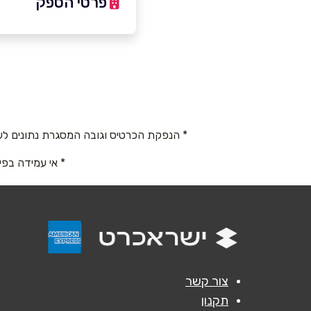
פרטי הספק
050-8633368
באתר
בפייסבוק
* הנפקת הכרטיס וגובה המסגרת נתונים לש
שם מלא
*
* אי עמידה בפי
טלפון
*
נושא
*
אנא חזרו אלי בקשר ל...
צור קשר
תקנון
הודעה
*