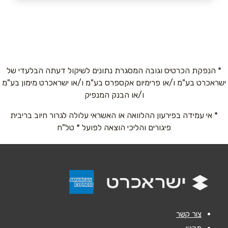
מושב מנות
33
052-6487800
שם מלא
*
* הנפקת הכרטיס וגובה המסגרת נתונים לשיקול דעתה הבלעדי של
ישראכרט בע"מ ו/או פרימיום אקספרס בע"מ ו/או ישראכרט מימון בע"מ
טלפון
*
ו/או הבנק המנפיק
* אי עמידה בפירעון ההלוואה או האשראי עלולה לגרור חיוב בריבית
אימייל
*
פיגורים והליכי הוצאה לפועל * טל"ח
נושא
*
אנא חזרו אלי בקשר ל...
הודעה
*
צור קשר