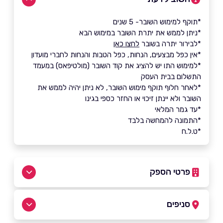
*תוקף למימוש השובר- 5 שנים
*ניתן לממש את יתרת השובר במימוש הבא
*לבירור יתרה בשובר
לחצו כאן
*אין כפל מבצעים, הנחות, כפל הטבות והנחות לחברי מועדון
*למימוש התו יש להציג את קוד השובר (מולטיפאס) במעמד
התשלום בבית העסק
*לאחר חלוף תוקף מימוש השובר, לא ניתן יהיה לממש את
השובר ולא יינתן זיכוי או החזר כספי בגינו
*עד גמר המלאי
*התמונה להמחשה בלבד
*ט.ל.ח
פרטי הספק
052-6487800
סניפים
באתר