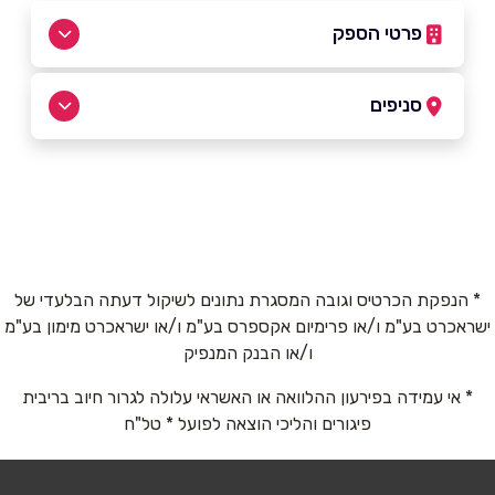
פרטי הספק
046992903
סניפים
אכסאל
שם מלא
*
רחוב 1
טלפון
*
* הנפקת הכרטיס וגובה המסגרת נתונים לשיקול דעתה הבלעדי של
ישראכרט בע"מ ו/או פרימיום אקספרס בע"מ ו/או ישראכרט מימון בע"מ
אימייל
*
ו/או הבנק המנפיק
* אי עמידה בפירעון ההלוואה או האשראי עלולה לגרור חיוב בריבית
נושא
*
פיגורים והליכי הוצאה לפועל * טל"ח
אנא חזרו אלי בקשר ל...